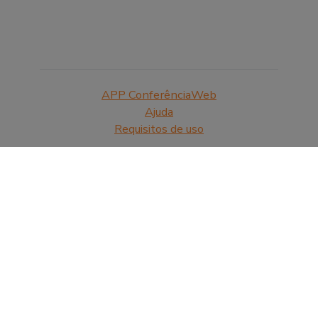
APP ConferênciaWeb
Ajuda
Requisitos de uso