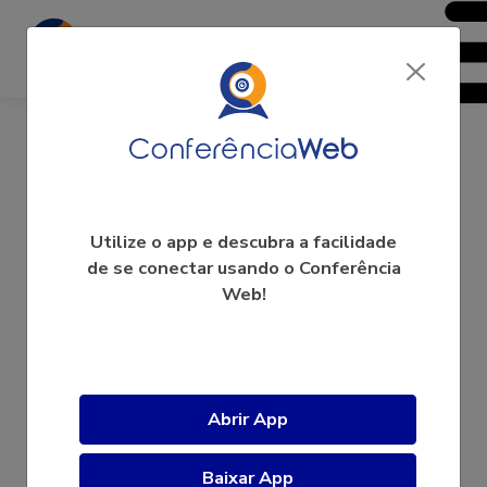
SIC UFSC 2024
Utilize o app e descubra a facilidade
de se conectar usando o Conferência
Web!
A videoconferência ainda não começou.
Abrir App
Baixar App