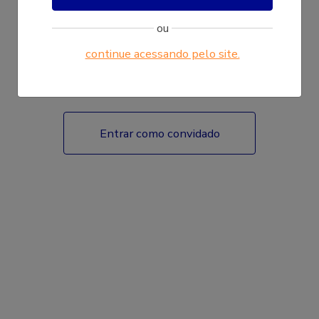
ou
continue acessando pelo site.
Fazer login
Entrar como convidado