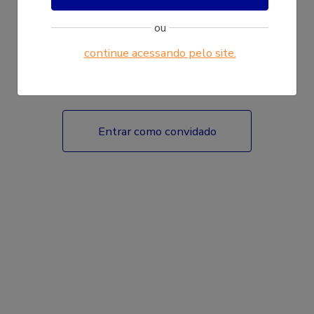
ou
continue acessando pelo site.
Fazer login
Entrar como convidado