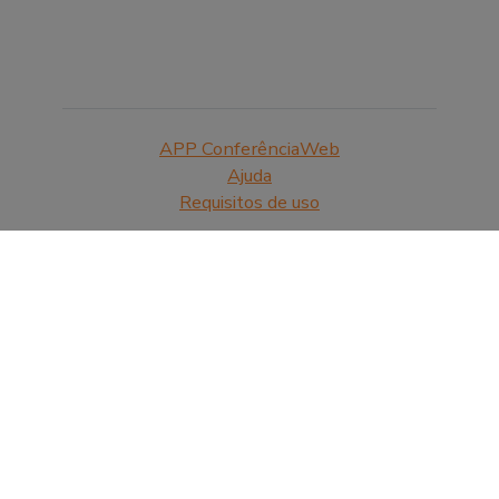
APP ConferênciaWeb
Ajuda
Requisitos de uso