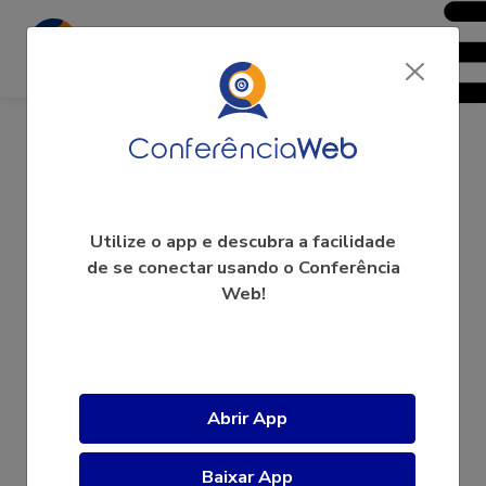
Rita de Cássia Romeiro Paulino
Utilize o app e descubra a facilidade
de se conectar usando o Conferência
Web!
A videoconferência ainda não começou.
Abrir App
Baixar App