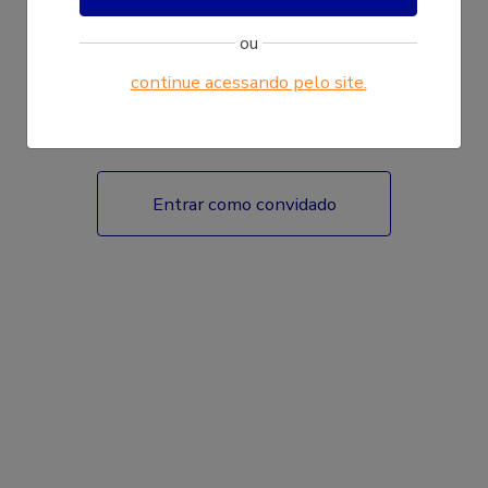
ou
continue acessando pelo site.
Fazer login
Entrar como convidado