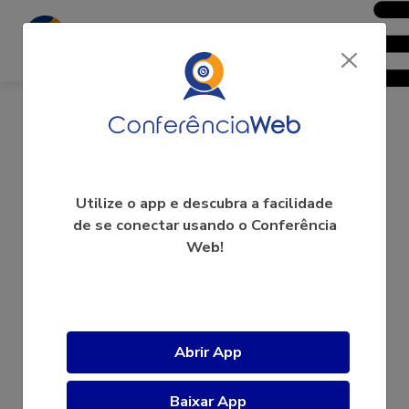
Reuniões LIAA
Utilize o app e descubra a facilidade
de se conectar usando o Conferência
Web!
A videoconferência ainda não começou.
Abrir App
Baixar App