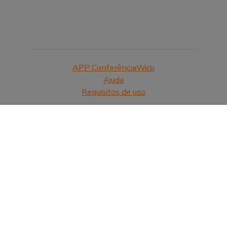
APP ConferênciaWeb
Ajuda
Requisitos de uso