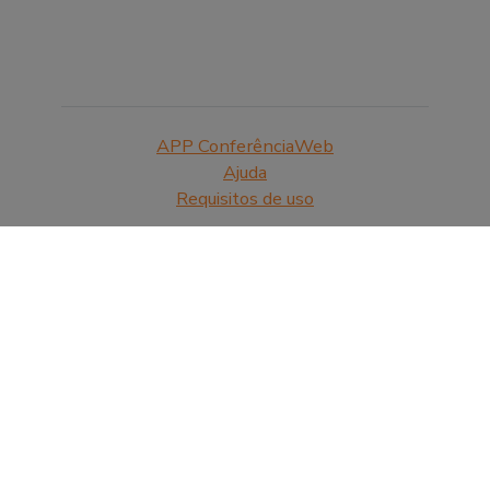
APP ConferênciaWeb
Ajuda
Requisitos de uso