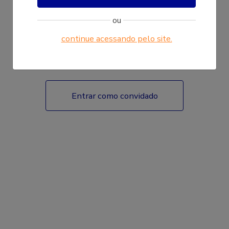
ou
continue acessando pelo site.
Fazer login
Entrar como convidado