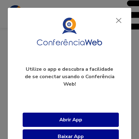
Regina Célia Grando
Utilize o app e descubra a facilidade
de se conectar usando o Conferência
Web!
A videoconferência ainda não começou.
Abrir App
Baixar App