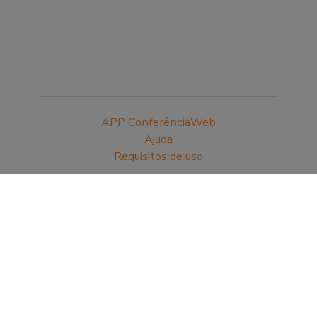
APP ConferênciaWeb
Ajuda
Requisitos de uso