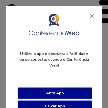
Rede de Pesquisadores em
Utilize o app e descubra a facilidade
de se conectar usando o Conferência
Comunicação Multiplataforma
Web!
A videoconferência ainda não começou.
Abrir App
Baixar App