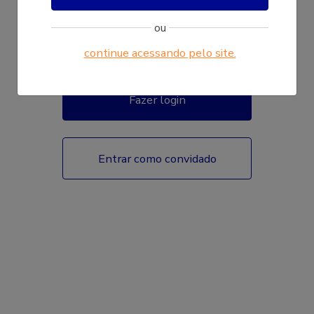
ou
continue acessando pelo site.
Fazer login
Entrar como convidado