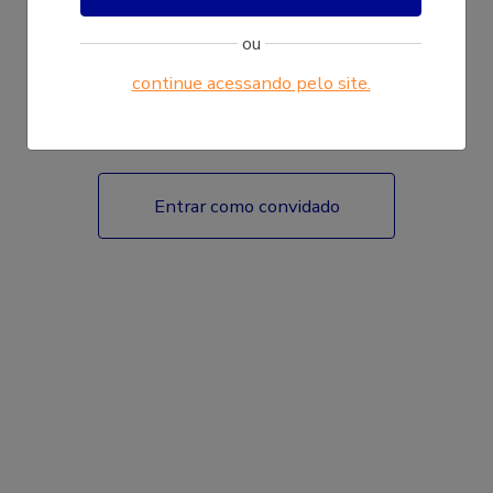
ou
continue acessando pelo site.
Fazer login
Entrar como convidado