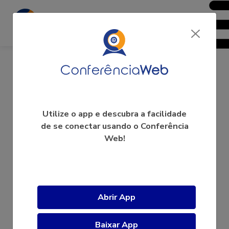
Profletras UFBA
Utilize o app e descubra a facilidade
de se conectar usando o Conferência
Web!
A videoconferência ainda não começou.
Abrir App
Baixar App