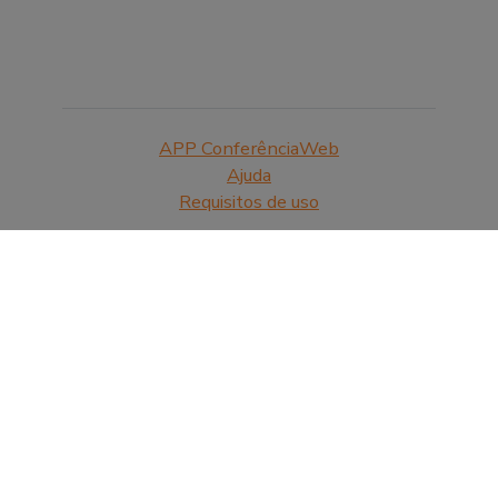
APP ConferênciaWeb
Ajuda
Requisitos de uso