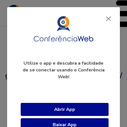
PPgCS - Programa de Pós-
Utilize o app e descubra a facilidade
de se conectar usando o Conferência
graduação em Ciências da Saúde /
Web!
Defesas e Qualificações
A videoconferência ainda não começou.
Abrir App
Baixar App