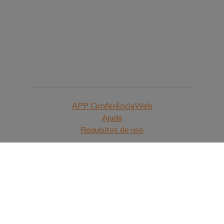
APP ConferênciaWeb
Ajuda
Requisitos de uso