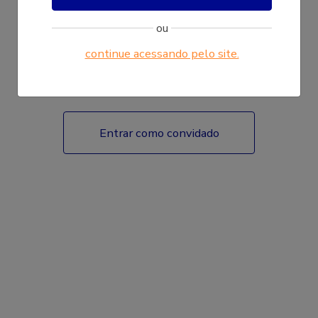
ou
continue acessando pelo site.
Fazer login
Entrar como convidado