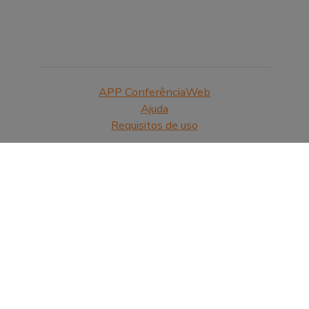
APP ConferênciaWeb
Ajuda
Requisitos de uso