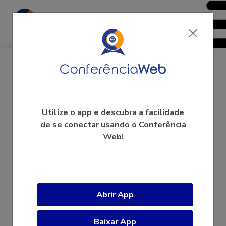
Patricia Martins de Freitas
Utilize o app e descubra a facilidade
de se conectar usando o Conferência
Web!
A videoconferência ainda não começou.
Abrir App
Baixar App