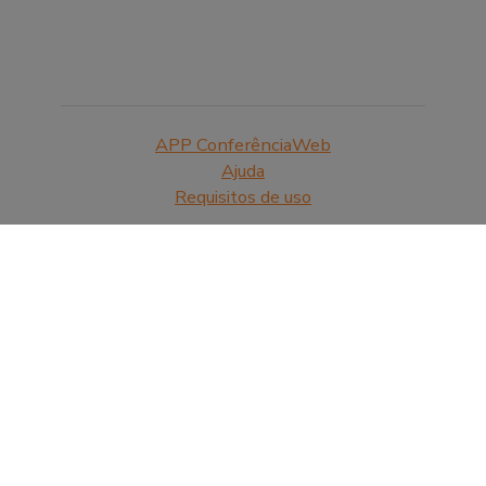
APP ConferênciaWeb
Ajuda
Requisitos de uso