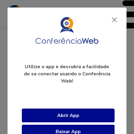
Patricia Braun
Utilize o app e descubra a facilidade
de se conectar usando o Conferência
Web!
A videoconferência ainda não começou.
Abrir App
Baixar App