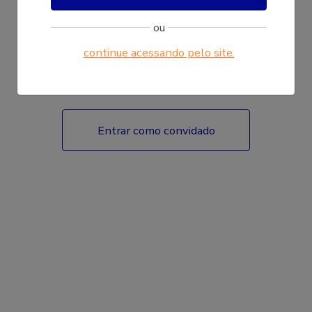
ou
continue acessando pelo site.
Fazer login
Entrar como convidado