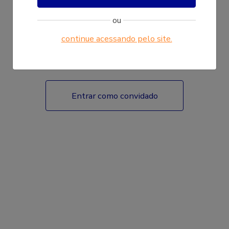
ou
continue acessando pelo site.
Fazer login
Entrar como convidado