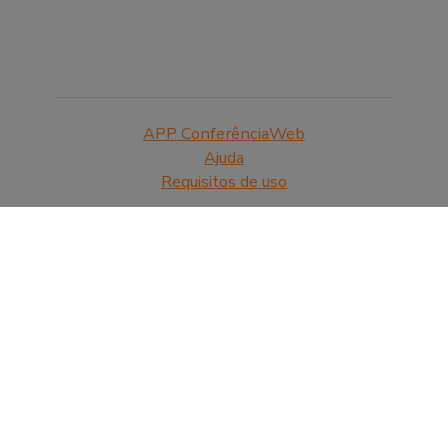
APP ConferênciaWeb
Ajuda
Requisitos de uso