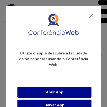
NUSC- Núcleo de Saúde Coletiva
Utilize o app e descubra a facilidade
de se conectar usando o Conferência
Web!
A videoconferência ainda não começou.
Abrir App
Baixar App