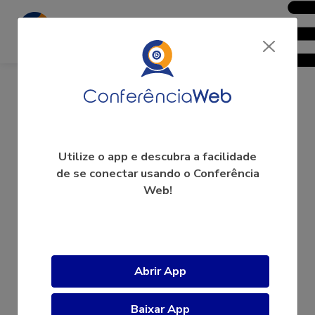
Marcela Paes
Utilize o app e descubra a facilidade
de se conectar usando o Conferência
Web!
A videoconferência ainda não começou.
Abrir App
Baixar App