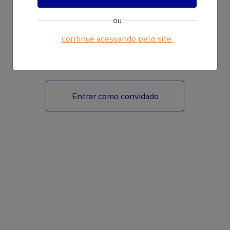
ou
continue acessando pelo site.
Fazer login
Entrar como convidado