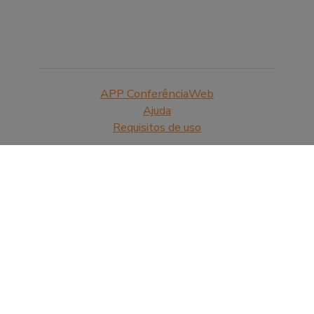
APP ConferênciaWeb
Ajuda
Requisitos de uso