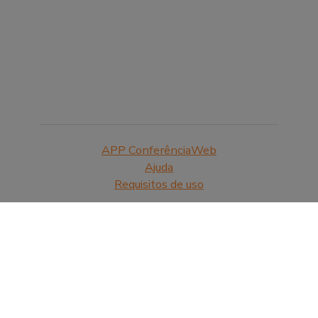
APP ConferênciaWeb
Ajuda
Requisitos de uso