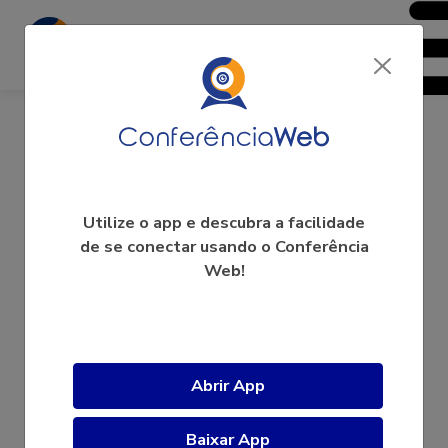
Laboratório de Educações
Utilize o app e descubra a facilidade
de se conectar usando o Conferência
Emancipadoras Sociodigitais
Web!
(Labees)
A videoconferência ainda não começou.
Abrir App
Baixar App