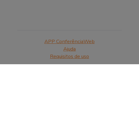
APP ConferênciaWeb
Ajuda
Requisitos de uso