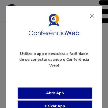
Karin Komati - campus Serra
Utilize o app e descubra a facilidade
de se conectar usando o Conferência
Web!
A videoconferência ainda não começou.
Abrir App
Baixar App