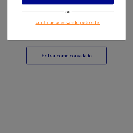
ou
continue acessando pelo site.
Fazer login
Entrar como convidado