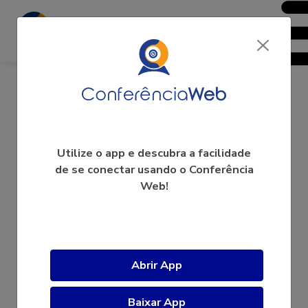
Guilherme Brockington
Utilize o app e descubra a facilidade
de se conectar usando o Conferência
Web!
A videoconferência ainda não começou.
Abrir App
Baixar App