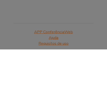
APP ConferênciaWeb
Ajuda
Requisitos de uso