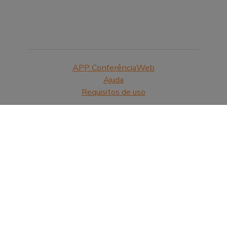
APP ConferênciaWeb
Ajuda
Requisitos de uso