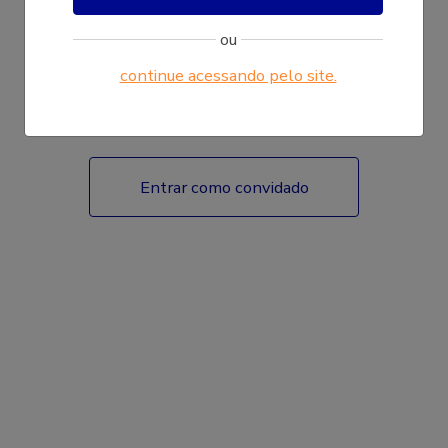
ou
continue acessando pelo site.
Fazer login
Entrar como convidado