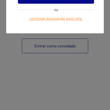
ou
continue acessando pelo site.
Fazer login
Entrar como convidado