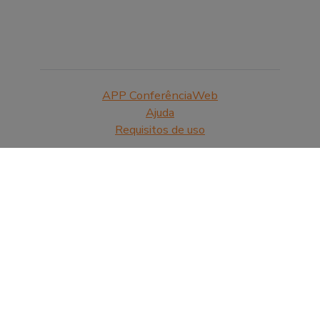
APP ConferênciaWeb
Ajuda
Requisitos de uso