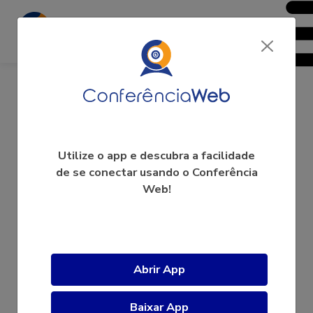
GEPAM - UFSC
Utilize o app e descubra a facilidade
de se conectar usando o Conferência
Web!
A videoconferência ainda não começou.
Abrir App
Baixar App