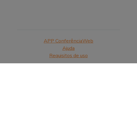
APP ConferênciaWeb
Ajuda
Requisitos de uso