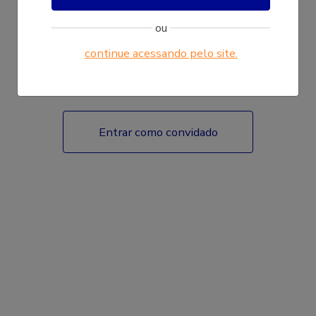
ou
continue acessando pelo site.
Fazer login
Entrar como convidado