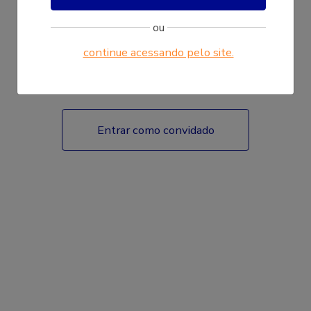
ou
continue acessando pelo site.
Fazer login
Entrar como convidado