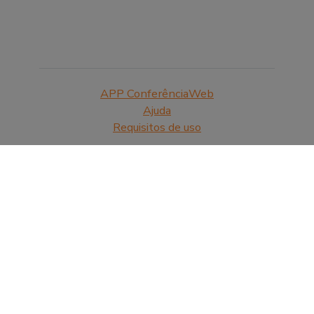
APP ConferênciaWeb
Ajuda
Requisitos de uso