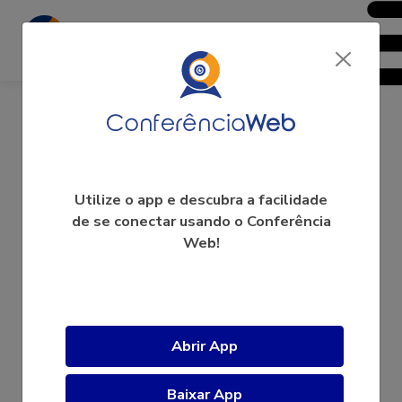
ENSP3 - Fiocruz
Utilize o app e descubra a facilidade
de se conectar usando o Conferência
Web!
A videoconferência ainda não começou.
Abrir App
Baixar App