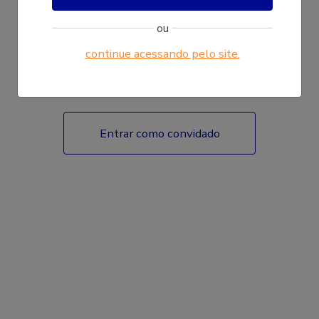
ou
continue acessando pelo site.
Fazer login
Entrar como convidado