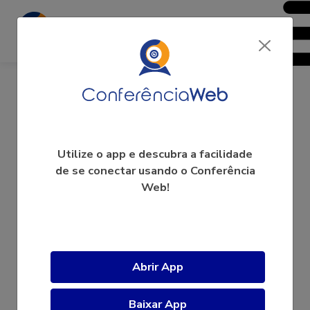
ct-ciberseguranca
Utilize o app e descubra a facilidade
de se conectar usando o Conferência
Web!
A videoconferência ainda não começou.
Abrir App
Baixar App