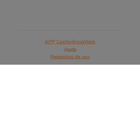
APP ConferênciaWeb
Ajuda
Requisitos de uso