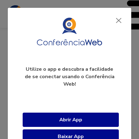
Conversas sobre Justiça e
Utilize o app e descubra a facilidade
de se conectar usando o Conferência
Contemporaneidade
Web!
A videoconferência ainda não começou.
Abrir App
Baixar App