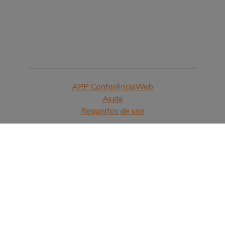
APP ConferênciaWeb
Ajuda
Requisitos de uso