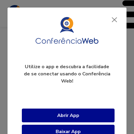
ConferênciaWeb - Treinamentos
Utilize o app e descubra a facilidade
de se conectar usando o Conferência
Web!
A videoconferência ainda não começou.
Abrir App
Baixar App