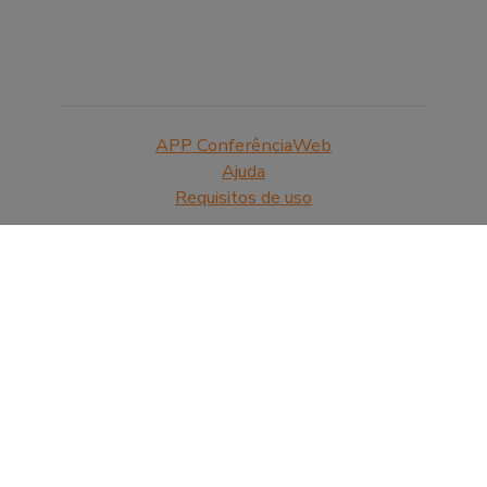
APP ConferênciaWeb
Ajuda
Requisitos de uso