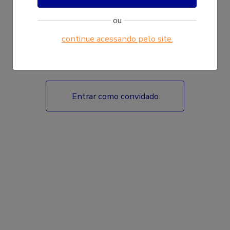
ou
continue acessando pelo site.
Fazer login
Entrar como convidado