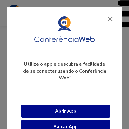
Beatriz Gallotti Mamigonian
Utilize o app e descubra a facilidade
de se conectar usando o Conferência
Web!
A videoconferência ainda não começou.
Abrir App
Baixar App