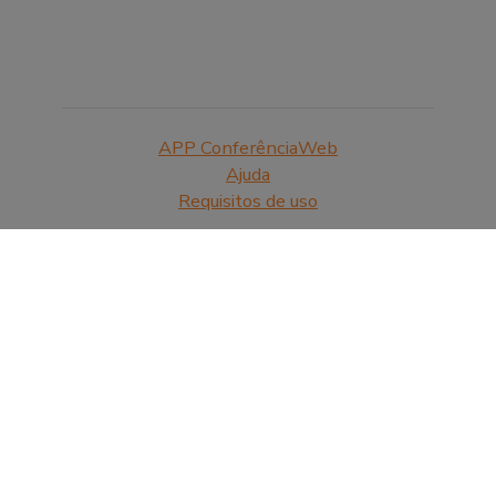
APP ConferênciaWeb
Ajuda
Requisitos de uso