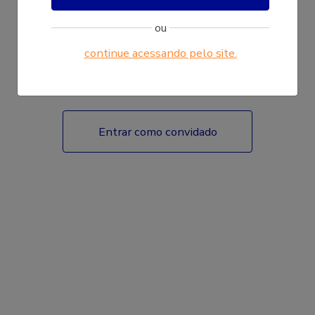
ou
continue acessando pelo site.
Fazer login
Entrar como convidado