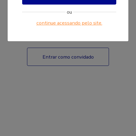
ou
continue acessando pelo site.
Fazer login
Entrar como convidado