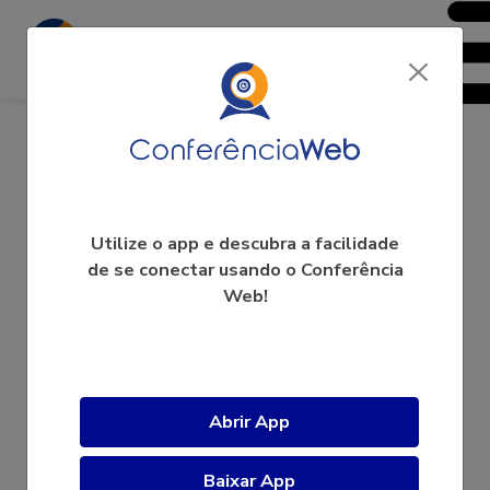
Paula Karini
Utilize o app e descubra a facilidade
de se conectar usando o Conferência
Web!
A videoconferência ainda não começou.
Abrir App
Baixar App