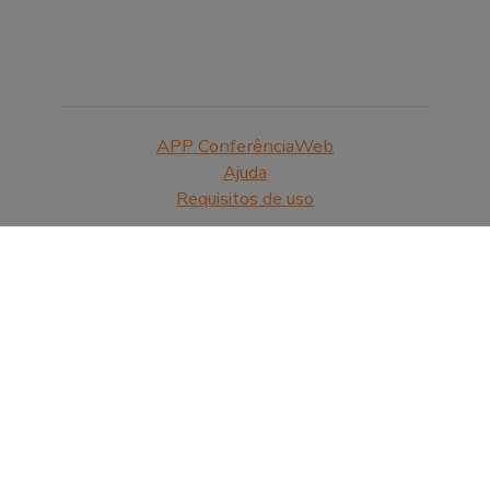
APP ConferênciaWeb
Ajuda
Requisitos de uso