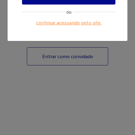
ou
continue acessando pelo site.
Fazer login
Entrar como convidado