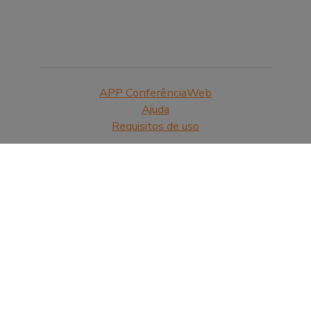
APP ConferênciaWeb
Ajuda
Requisitos de uso