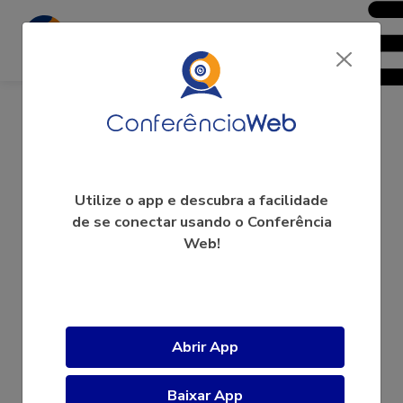
08299492408
Utilize o app e descubra a facilidade
de se conectar usando o Conferência
Web!
A videoconferência ainda não começou.
Abrir App
Baixar App